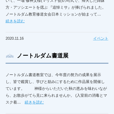
いて、一場 修神父様(マリスト会)の司式で、帰天した姉妹
方・アソシエートを偲ぶ 『追悼ミサ』が捧げられました。
ノートルダム教育修道女会日本ミッションが始まって…
続きを読む
2020.11.16
イベント
ノートルダム書道展
ノートルダム書道教室では、今年度の努力の成果を展示
し、皆で鑑賞し、学びと励みにするために作品展を開催し
ています。 神様からいただいた秋の恵みを味わいなが
ら、お散歩がてら見に来られませんか。 (入室前の消毒とマ
スク着…
続きを読む