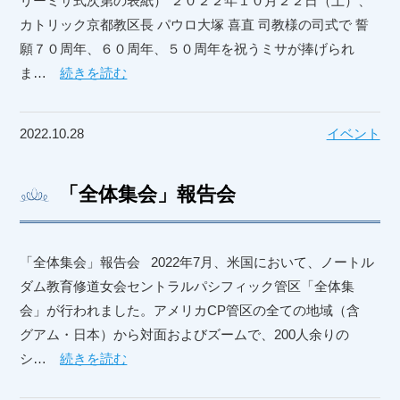
リーミサ式次第の表紙） ２０２２年１０月２２日（土）、
カトリック京都教区長 パウロ大塚 喜直 司教様の司式で 誓
願７０周年、６０周年、５０周年を祝うミサが捧げられ
ま…
続きを読む
2022.10.28
イベント
「全体集会」報告会
「全体集会」報告会 2022年7月、米国において、ノートル
ダム教育修道女会セントラルパシフィック管区「全体集
会」が行われました。アメリカCP管区の全ての地域（含
グアム・日本）から対面およびズームで、200人余りの
シ…
続きを読む