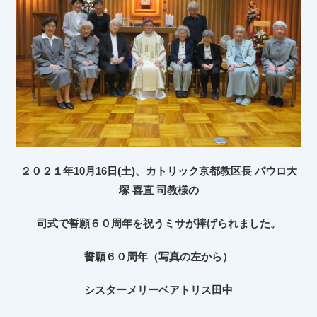
２０２１年10月16日(土)、カトリック京都教区長 パウロ大
塚 喜直 司教様の
司式で誓願６０周年を祝うミサが捧げられました。
誓願６０周年（写真の左から）
シスターメリーベアトリス田中