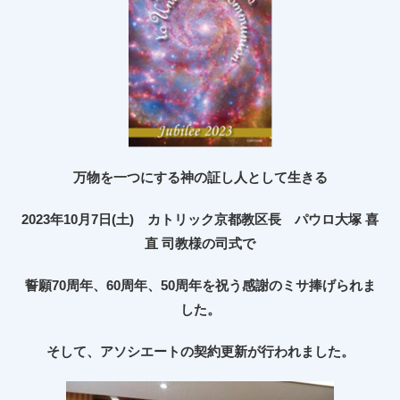
万物を一つにする神の証し人として生きる
2023
年
10
月
7
日
(
土
)
カトリック京都教区長 パウロ大塚 喜
直 司教様の司式で
誓願
70
周年、
60
周年、
50
周年を祝う感謝のミサ捧げられま
した。
そして、アソシエートの契約更新が行われました。