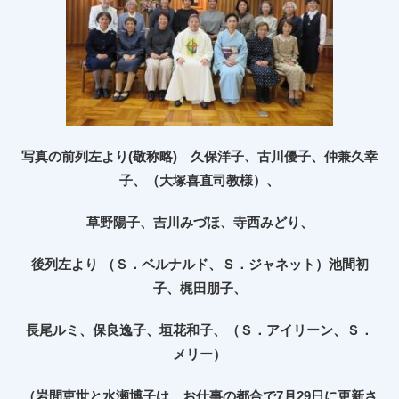
写真の前列左より
(
敬称略
)
久保洋子、古川優子、仲兼久幸
子、（大塚喜直司教様）、
草野陽子、吉川みづほ、寺西みどり、
後列左より （Ｓ．ベルナルド、Ｓ．ジャネット）池間初
子、梶田朋子、
長尾ルミ、保良逸子、垣花和子、（Ｓ．アイリーン、Ｓ．
メリー）
（岩間恵世と水瀬博子は、お仕事の都合で7月29日に更新さ