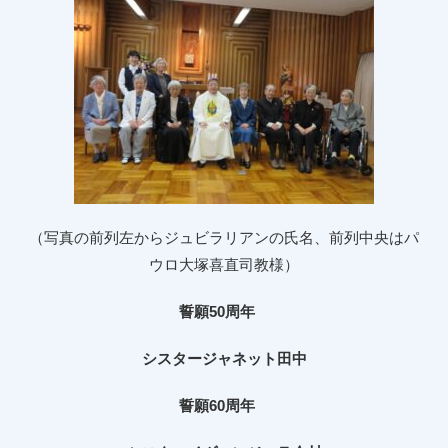
（写真の前列左からジュビラリアンの氏名、前列中央はパ
ウロ大塚喜直司教様）
誓願
50
周年
シスタージャネット田中
誓願
60
周年