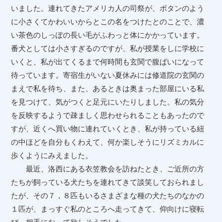
いました。連れてきたアメリカ人の司祭が、ボタンのよう
に小さくてかわいいからとこの名をつけたとのことで、濃
い茶色のしっぽの長い毛がふわっと体にかかっています。
番犬としては小さすぎるのですが、私が授業をしに学校に
いくと、私が出てくるまで何時間も玄関で腹ばいになって
待っています。寄宿生がいない夏休みには修道院の玄関の
まえで私を待ち、また、あるときは奥まった部屋にいる私
を見つけて、気がつくと足元にいたりしました。私の気分
を反映するようで疎ましく思わせられることもあったので
すが、近くへ買い物に連れていくとき、私が持っている紐
の中ほどを自分もくわえて、何か楽しそうにリズミカルに
歩くようにみえました。
最近、洛西にある衣笠教会を訪ねたとき、ご近所の方
たちが飼っている犬たちを連れてきて談笑しておられまし
たが、その７，８匹もいるさまざまな種の犬たちのなかの
１匹が、まっすぐ私のところへ走ってきて、仰向けに寝転