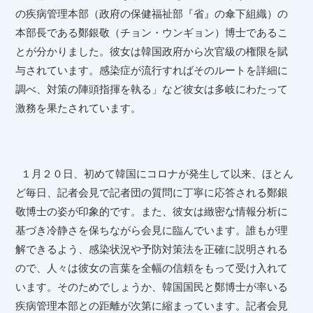
の疾病管理本部（政府の保健福祉部『省』の傘下組織）の
本部長である鄭銀敬（チョン・ウンギョン）博士であるこ
とが分かりました。彼女は韓国政府から次官級の権限を賦
与されています。感染症が流行すればそのルートを詳細に
調べ、対策の陣頭指揮を執る」など彼女は多岐にわたって
激務を果たされています。
１月２０日、初めて韓国にコロナが発生して以来、ほとん
ど毎日、記者会見で記者団の質問に丁寧に応答される鄭銀
敬博士の姿が印象的です。また、彼女は緻密な情報分析に
基づき冷静さを保ちながら会見に臨んでいます。誰もが理
解できるよう、感染状況や予防対策法を正確に説明される
ので、人々は彼女の言葉を全幅の信頼をもって受け入れて
います。そのためでしょうか、韓国国民と鄭博士が率いる
疾病管理本部との距離が次第に縮まっています。記者会見