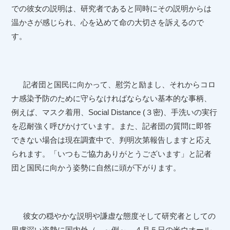
での彼女の説明は、研究者であると同時にその説明からは
温かさが感じられ、心を込めて命の大切さを訴えるので
す。
記者団と国民に向かって、慰労と励まし、それからコロ
ナ感染予防のために守らなければならない基本的な事柄、
例えば、マスク着用、
Social Distance (
３密
)
、手洗いの実行
を忍耐強く呼びかけています。また、記者団の質問に即答
できない場合は現在調査中で、判明次第報告しますと応え
られます。「いつもご協力ありがとうございます」と記者
団と国民に向かう姿勢に自然に頭が下がります。
彼女の穏やかな説明や謙虚な態度そして研究者としての
思慮深い姿勢に国内外（ ～例～ ４月５日の米ウオール