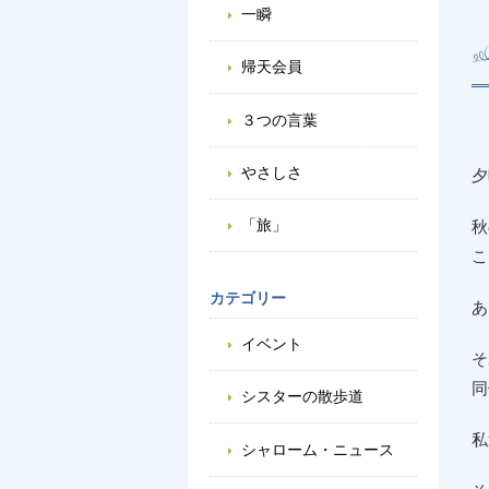
一瞬
帰天会員
３つの言葉
やさしさ
夕
「旅」
秋
こ
カテゴリー
あ
イベント
そ
同
シスターの散歩道
私
シャローム・ニュース