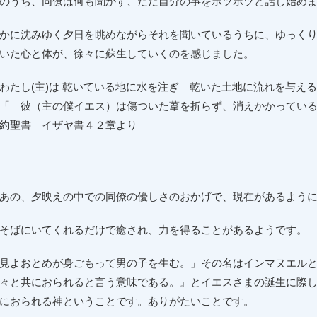
のうち、同僚は何も聞かず、ただ自分の事をポツポツと話し始め
かに沈みゆく夕日を眺めながらそれを聞いているうちに、ゆっく
いた心と体が、徐々に蘇生していくのを感じました。
わたし(主)は 乾いている地に水を注ぎ 乾いた土地に流れを与え
 彼（主の僕イエス）は傷ついた葦を折らず、消えかかっている
約聖書 イザヤ書４２章より
の、夕映えの中での同僚の優しさのおかげで、現在があるように
そばにいてくれるだけで癒され、力を得ることがあるようです。
見よおとめが身ごもって男の子を生む。」その名はインマヌエル
々と共におられると言う意味である。』とイエスさまの誕生に際
におられる神ということです。ありがたいことです。