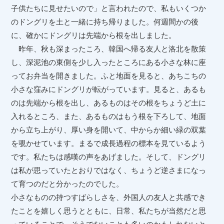
子供たちに見せたいので」と言われたので、私もいくつか
のドングリを土と一緒に持ち帰りました。何週間かの後
に、確かにドングリは先端から根を出しました。
昨年、秋も深まったころ、韓国へ帰る友人と洛北を散策
し、深泥池の東側を少し入ったところにある小さな林に座
ってお弁当を開きました。ふと地面を見ると、あちこちの
小さな窪みにドングリが転がっています。見ると、あるも
のは先端から根を出し、あるものはその根をちょうど土に
入れるところ、また、あるものはもう根を下ろして、地面
から立ち上がり、厚い身を開いて、中からか細い緑の双葉
を覗かせています。まるで成長過程の標本を見ているよう
です。私たちは感嘆の声をあげました。そして、ドングリ
は私が思っていたとおりではなく、ちょうど逆さまになっ
て育つのだと分かったのでした。
小さなものの持つすばらしさを、外国人の友人と共感でき
たことを嬉しく思うとともに、日常、私たちが当然だと思