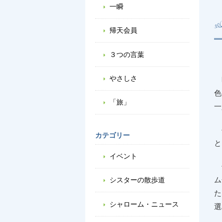
一瞬
帰天会員
３つの言葉
やさしさ
昨
色
「旅」
一
手
カテゴリー
と
イベント
子
ム
シスターの散歩道
た
シャローム・ニュース
選