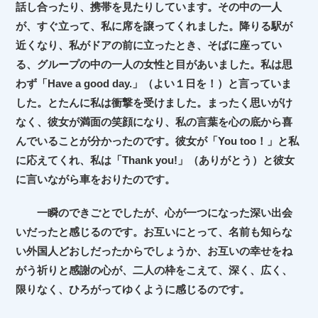
話し合ったり、携帯を見たりしています。その中の一人
が、すぐ立って、私に席を譲ってくれました。降りる駅が
近くなり、私がドアの前に立ったとき、そばに座ってい
る、グループの中の一人の女性と目があいました。私は思
わず「Have a good day.」（よい１日を！）と言っていま
した。とたんに私は衝撃を受けました。まったく思いがけ
なく、彼女が満面の笑顔になり、私の言葉を心の底から喜
んでいることが分かったのです。彼女が「You too！」と私
に応えてくれ、私は「Thank you!」（ありがとう）と彼女
に言いながら車をおりたのです。
一瞬のできごとでしたが、心が一つになった深い出会
いだったと感じるのです。お互いにとって、名前も知らな
い外国人どおしだったからでしょうか、お互いの幸せをね
がう祈りと感謝の心が、二人の枠をこえて、深く、広く、
限りなく、ひろがってゆくように感じるのです。