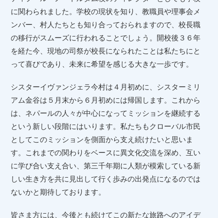
に関わられました。学校の現状を知り、教職員や理事会メ
ンバー、村人たちとも知り合っておられますので、校長職
の移行がスムーズに行われることでしょう。開校後３６年
を経た今、現地の司祭が校長になられたことは私たちにと
って喜びであり、未来に希望を感じる大きな一歩です。
シスターイヴァンジェラ今村は４月初めに、シスターミリ
アム金谷は５月末から６月初めには帰国します。これから
は、ネパールの人々が中心になってミッションを継続する
という新しい段階にはいります。私たちもクローバル市民
としてこのミッションを側面から支え続けたいと思いま
す。これまでの関わりをベースに異文化交流を深め、互い
に学び合い支え合い、第三千年期に人類が模索している新
しい生き方を共に見出して行く歩みの出発点になるのでは
ないかと期待しております。
皆さま方には、今後とも続けてこの新たな旅路へのアイデ