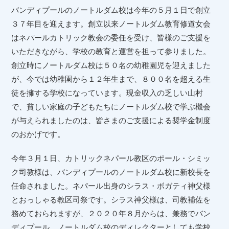
バンディプールのノートルダム校は今年の５月１日で創立
３７年目を迎えます。創立以来ノートルダム教育修道女会
はネパールカトリック教会の委任を受け、皆様のご支援を
いただきながら、学校の教育と運営を担って参りました。
創立時にノートルダム校は５０名の幼稚園児を迎えました
が、今では幼稚園から１２年生まで、８００名を超える生
徒を擁する学校になっています。現金収入の乏しい山村
で、貧しい家庭の子どもたちにノートルダム校で学ぶ機会
が与えられましたのは、皆さまのご支援による奨学金制度
のおかげです。
今年３月１日、カトリックネパール教区のポール・シミッ
ク司教様は、バンディプールのノートルダム校に新校長を
任命されました。ネパール出身のシラス・ボガティ神父様
とおっしゃる教区司祭です。シラス神父様は、司教補佐を
務めておられますが、２０２０年８月からは、兼務でバン
ディプール ノートルダム校のディレクターとしても学校