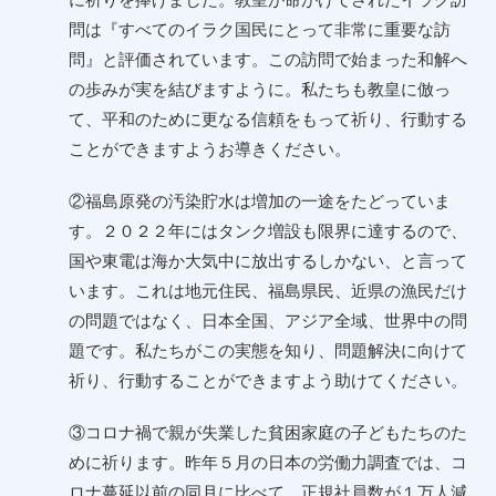
問は『すべてのイラク国民にとって非常に重要な訪
問』と評価されています。この訪問で始まった和解へ
の歩みが実を結びますように。私たちも教皇に倣っ
て、平和のために更なる信頼をもって祈り、行動する
ことができますようお導きください。
②福島原発の汚染貯水は増加の一途をたどっていま
す。２０２２年にはタンク増設も限界に達するので、
国や東電は海か大気中に放出するしかない、と言って
います。これは地元住民、福島県民、近県の漁民だけ
の問題ではなく、日本全国、アジア全域、世界中の問
題です。私たちがこの実態を知り、問題解決に向けて
祈り、行動することができますよう助けてください。
③コロナ禍で親が失業した貧困家庭の子どもたちのた
めに祈ります。昨年５月の日本の労働力調査では、コ
ロナ蔓延以前の同月に比べて、正規社員数が１万人減