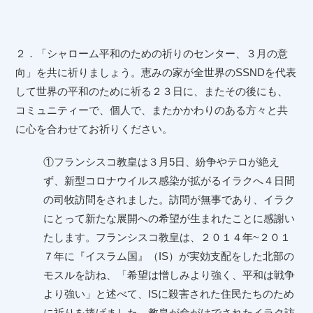
２．「シャローム平和のための祈りのセンター、３月の意
向」を共に祈りましょう。恵みの家が全世界の
SSND
を代表
して世界の平和のために祈る２３日に、またその後にも、
コミュニティーで、個人で、またかかわりのある方々と共
に心を合わせてお祈りください。
①フランシスコ教皇は３月
5
日、紛争やテロが絶え
ず、新型コロナウイルス感染が拡がるイラクへ４日間
の司牧訪問をされました。訪問が無事であり、イラク
にとって新たな展開への希望が生まれたことに感謝い
たします。フランシスコ教皇は、２０１４年
~
２０１
７年に『イスラム国』（
IS
）が実効支配をした北部の
モスルを訪ね、「希望は憎しみより強く、平和は戦争
より強い」と述べて、
IS
に殺害された住民たちのため
に祈りを捧げました。教皇が命がけでされたイラク訪