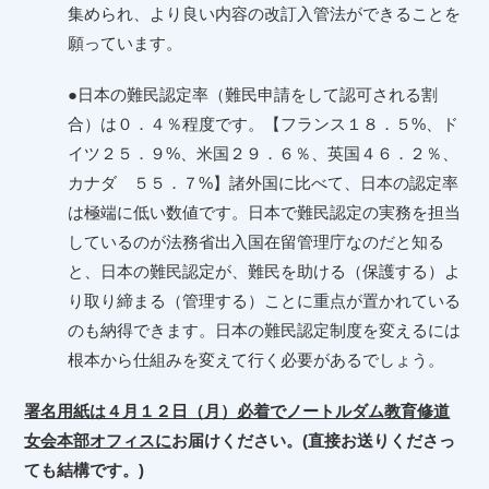
集められ、より良い内容の改訂入管法ができることを
願っています。
●日本の難民認定率（難民申請をして認可される割
合）は０．４％程度です。【フランス１８．５
%
、ド
イツ２５．９
%
、米国２９．６％、英国４６．２％、
カナダ ５５．７
%
】諸外国に比べて、日本の認定率
は極端に低い数値です。日本で難民認定の実務を担当
しているのが法務省出入国在留管理庁なのだと知る
と、日本の難民認定が、難民を助ける（保護する）よ
り取り締まる（管理する）ことに重点が置かれている
のも納得できます。日本の難民認定制度を変えるには
根本から仕組みを変えて行く必要があるでしょう。
署名用紙は４月１２日（月）必着でノートルダム教育修道
女会本部オフィスに
お届けください。(直接お送りくださっ
ても結構です。)