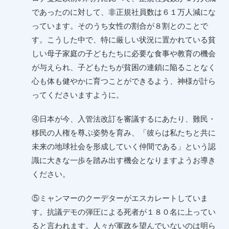
であったのに対して、非正規社員数は６１万人減にな
っています。そのうち女性の割合が８割とのことで
す。こうした中で、特に厳しい状況に置かれている貧
しい母子家庭の子どもたちに必要な食事や教育の機会
が与えられ、子どもたちが貧困の連鎖に陥ることなく
心も体も健やかに育つことができるよう、神様が計ら
ってくださいますように。
④日本が今、入管法改訂を審議するにあたり、難民・
移民の人権を尊ぶ姿勢を育み、「彼らは私たちと共に
未来の地球社会を形成していく仲間である」という認
識に大きな一歩を踏み出す機会となりますようお導き
ください。
⑤ミャンマーのクーデターがエスカレートしていま
す。抗議デモの弾圧による死者が１８０名に上ってい
ると言われます。人々が軍政を望んでいないのは明ら