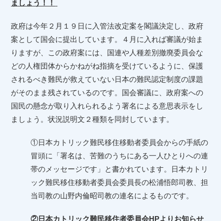
ましょう！！
政府は今年２月１９日に入管法改定案を閣議決定し、政府
案として国会に提出しています。４月に入れば審議が始ま
りますが、この政府案には、国連や人種差別撤廃委員会な
どの人権団体からかねがね指摘を受けているように、保護
されるべき難民が救えていない日本の難民認定制度の課題
がそのまま残されているのです。国会審議に、政府案への
国民の懸念が取り入れられるよう署名による意思表示をし
ましょう。状況説明文２種類を同封しています。
①日本カトリック難民移住移動者委員会からの手紙の
冒頭に「署名は、苦難のうちにある一人ひとりへの連
帯のメッセージです」と書かれています。日本カトリ
ック難民移住移動者委員会委員長の松浦悟郎司教、担
当司教の山野内倫昭司教の連名によるものです。
②日本カトリック難民移住者委員会HPよりお知らせ