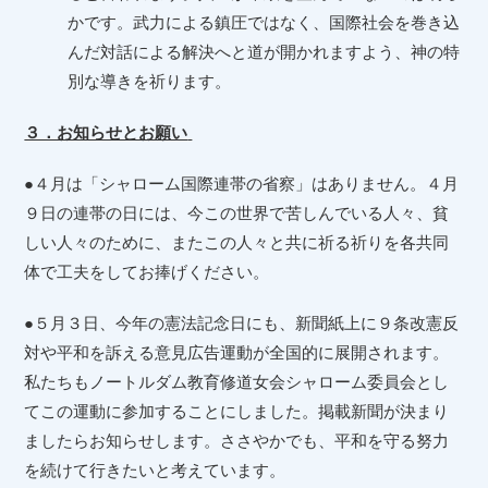
かです。武力による鎮圧ではなく、国際社会を巻き込
んだ対話による解決へと道が開かれますよう、神の特
別な導きを祈ります。
３．お知らせとお願い
●４月は「シャローム国際連帯の省察」はありません。４月
９日の連帯の日には、今この世界で苦しんでいる人々、貧
しい人々のために、またこの人々と共に祈る祈りを各共同
体で工夫をしてお捧げください。
●５月３日、今年の憲法記念日にも、新聞紙上に９条改憲反
対や平和を訴える意見広告運動が全国的に展開されます。
私たちもノートルダム教育修道女会シャローム委員会とし
てこの運動に参加することにしました。掲載新聞が決まり
ましたらお知らせします。ささやかでも、平和を守る努力
を続けて行きたいと考えています。