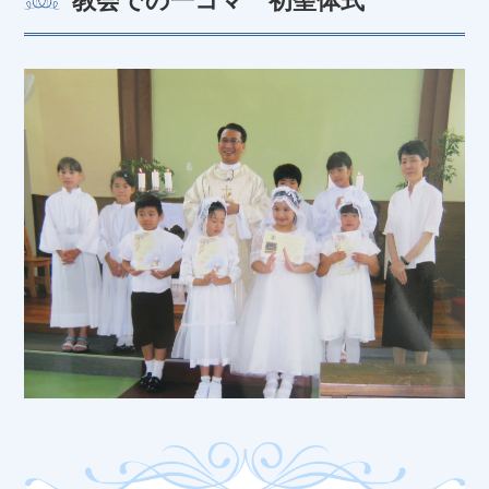
教会での一コマ 初聖体式